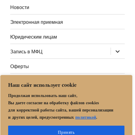
меню
Новости
Электронная приемная
Юридическим лицам
раскрыт
Запись в МФЦ
дочернее
меню
Оферты
Полезные ссылки
Наш сайт использует cookie
Адреса МФЦ МО
Продолжая использовать наш сайт,
Вы даете согласие на обработку файлов cookies
для корректной работы сайта, вашей персонализации
Центр государственных и муниципальных услуг «Мои
и других целей, предусмотренных
политикой
.
документы» в г. о. Орехово-Зуево
Политика обработки и защиты персональных данных в «МБУ
Принять
МФЦ Орехово-Зуевского городского округа Московской области»