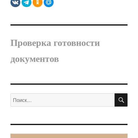
Проверка готовности
документов
ПО
Искать: