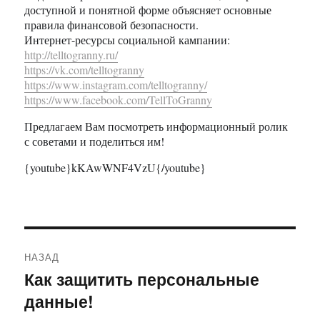
доступной и понятной форме объясняет основные
правила финансовой безопасности.
Интернет-ресурсы социальной кампании:
http://telltogranny.ru/
https://vk.com/telltogranny
https://www.instagram.com/telltogranny/
https://www.facebook.com/TellToGranny
Предлагаем Вам посмотреть информационный ролик
с советами и поделиться им!
{youtube}kKAwWNF4VzU{/youtube}
Навигация
НАЗАД
по
Как защитить персональные
Предыдущая
данные!
запись:
записям