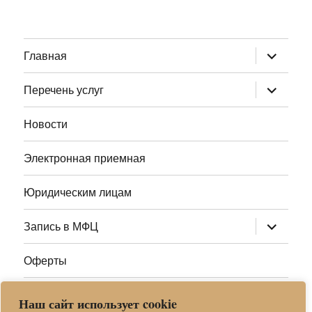
раскрыт
Главная
дочернее
меню
раскрыт
Перечень услуг
дочернее
меню
Новости
Электронная приемная
Юридическим лицам
раскрыт
Запись в МФЦ
дочернее
меню
Оферты
Полезные ссылки
Наш сайт использует cookie