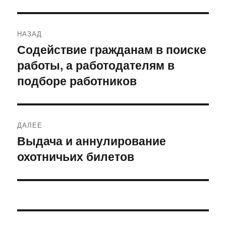
Навигация
НАЗАД
по
Содействие гражданам в поиске
Предыдущая
работы, а работодателям в
запись:
записям
подборе работников
ДАЛЕЕ
Выдача и аннулирование
Следующая
охотничьих билетов
запись: