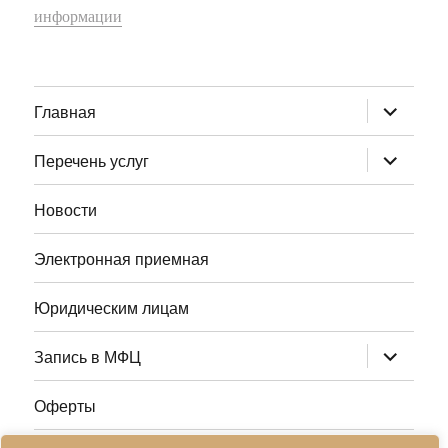
информации
раскрыт
Главная
дочернее
меню
раскрыт
Перечень услуг
дочернее
меню
Новости
Электронная приемная
Юридическим лицам
раскрыт
Запись в МФЦ
дочернее
меню
Оферты