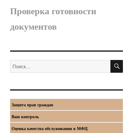
Проверка готовности
документов
ПО
Искать:
Защита прав граждан
Ваш контроль
Оценка качества обслуживания в МФЦ