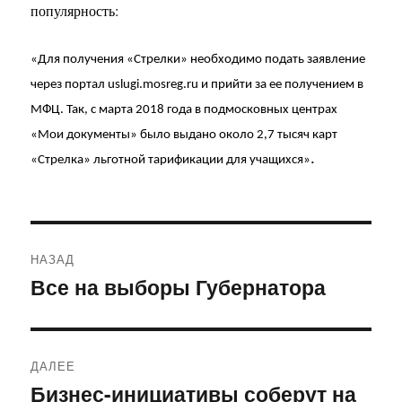
популярность:
«Для получения «Стрелки» необходимо подать заявление
через портал uslugi.mosreg.ru и прийти за ее получением в
МФЦ. Так, с марта 2018 года в подмосковных центрах
«Мои документы» было выдано около 2,7 тысяч карт
.
«Стрелка» льготной тарификации для учащихся»
Навигация
НАЗАД
по
Все на выборы Губернатора
Предыдущая
запись:
записям
ДАЛЕЕ
Бизнес-инициативы соберут на
Следующая