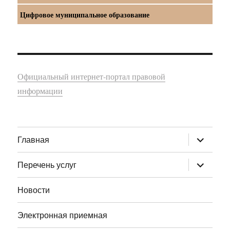
Цифровое муниципальное образование
Официальный интернет-портал правовой
информации
раскрыт
Главная
дочернее
меню
раскрыт
Перечень услуг
дочернее
меню
Новости
Электронная приемная