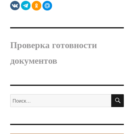
Проверка готовности
документов
ПО
Искать: