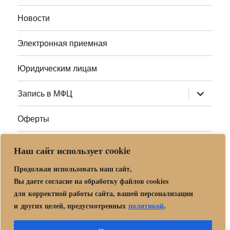
меню
Новости
Электронная приемная
Юридическим лицам
раскрыт
Запись в МФЦ
дочернее
меню
Оферты
Полезные ссылки
Наш сайт использует cookie
Адреса МФЦ МО
Продолжая использовать наш сайт,
Вы даете согласие на обработку файлов cookies
для корректной работы сайта, вашей персонализации
Центр государственных и муниципальных услуг «Мои
и других целей, предусмотренных
политикой
.
документы» в г. о. Орехово-Зуево
Политика обработки и защиты персональных данных в «МБУ