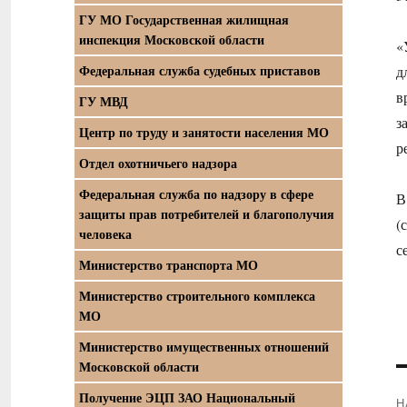
ГУ МО Государственная жилищная
инспекция Московской области
«
Федеральная служба судебных приставов
д
в
ГУ МВД
з
Центр по труду и занятости населения МО
р
Отдел охотничьего надзора
Федеральная служба по надзору в сфере
В
защиты прав потребителей и благополучия
(
человека
с
Министерство транспорта МО
Министерство строительного комплекса
МО
Министерство имущественных отношений
Московской области
Получение ЭЦП ЗАО Национальный
Н