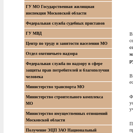
ГУ МО Государственная жилищная
инспекция Московской области
Федеральная служба судебных приставов
ГУ МВД
В
с
Центр по труду и занятости населения МО
с
Отдел охотничьего надзора
м
р
Федеральная служба по надзору в сфере
защиты прав потребителей и благополучия
В
человека
е
Министерство транспорта МО
Ф
Министерство строительного комплекса
у
МО
у
Министерство имущественных отношений
Московской области
П
п
Получение ЭЦП ЗАО Национальный