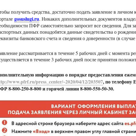
тобы получить средства, достаточно подать заявление в личном 
gosuslugi.ru
ортале
. Никаких дополнительных документов владел
еобходимости ПФР самостоятельно запросит все сведения. Для з
аспортных данных понадобятся данные свидетельства о рождении 
еквизиты банковского счета и сведения о доверенности (в случае
аявление рассматривается в течение 5 рабочих дней с момента 
существляется в течение 3 рабочих дней после принятия положи
ополнительную информацию о порядке предоставления ежем
ttp://www.pfrf.ru/press_center/~2020/04/12/203507
, по телефону
ФР 8-800-250-8-800 и горячей линии 8-800-550-50-30.