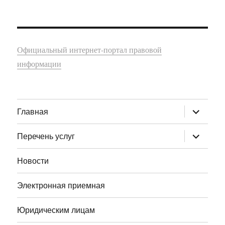
Официальный интернет-портал правовой
информации
раскрыт
Главная
дочернее
меню
раскрыт
Перечень услуг
дочернее
меню
Новости
Электронная приемная
Юридическим лицам