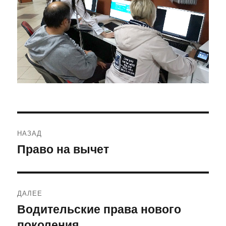
Навигация
НАЗАД
по
Право на вычет
Предыдущая
запись:
записям
ДАЛЕЕ
Водительские права нового
Следующая
поколения
запись: