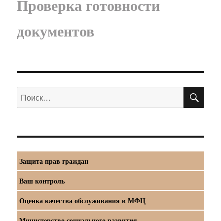
Проверка готовности
документов
ПО
Искать:
Защита прав граждан
Ваш контроль
Оценка качества обслуживания в МФЦ
Министерство социального развития