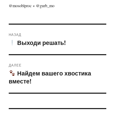
@mosoblproc × @gurb_mo
Навигация
НАЗАД
по
Выходи решать!
Предыдущая
запись:
записям
ДАЛЕЕ
Найдем вашего хвостика
Следующая
вместе!
запись: