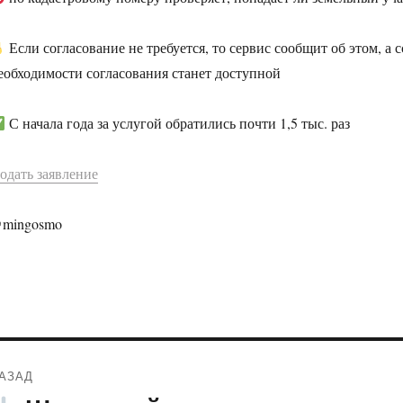
Если согласование не требуется, то сервис сообщит об этом, а 
еобходимости согласования станет доступной
С начала года за услугой обратились почти 1,5 тыс. раз
одать заявление
mingosmo
Навигация
АЗАД
по
редыдущая