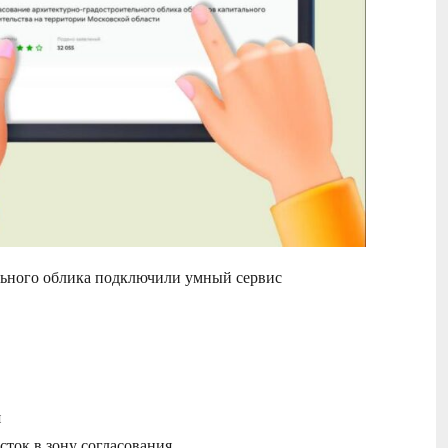
льного облика подключили умный сервис
я
сток в зону согласования