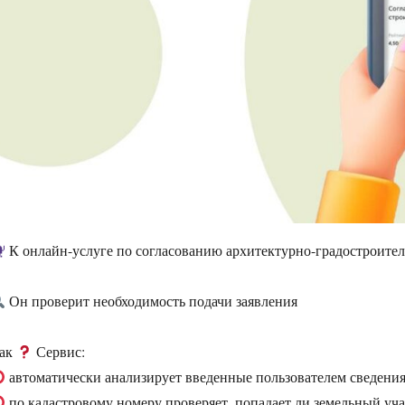
К онлайн-услуге по согласованию архитектурно-градостроите
Он проверит необходимость подачи заявления
ак
Сервис:
автоматически анализирует введенные пользователем сведени
по кадастровому номеру проверяет, попадает ли земельный уча