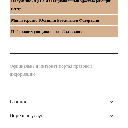
Получение ЭЦП ЗАО Национальный удостоверяющий
центр
Министерство Юстиции Российской Федерации
Цифровое муниципальное образование
Официальный интернет-портал правовой
информации
раскрыт
Главная
дочернее
меню
раскрыт
Перечень услуг
дочернее
меню