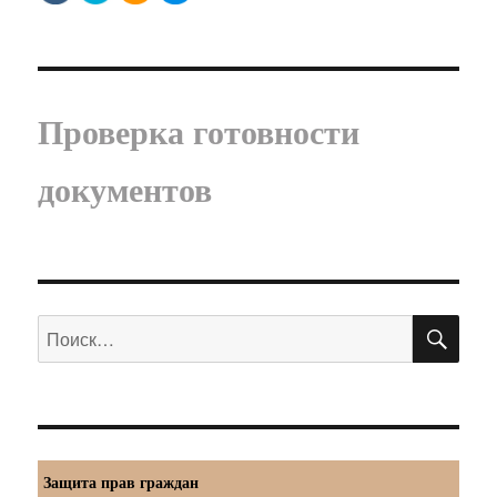
Проверка готовности
документов
ПО
Искать:
Защита прав граждан