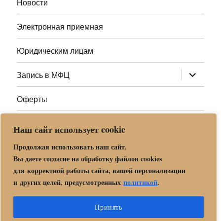
Новости
Электронная приемная
Юридическим лицам
раскрыт
Запись в МФЦ
дочернее
меню
Оферты
Полезные ссылки
Наш сайт использует cookie
Адреса МФЦ МО
Продолжая использовать наш сайт,
Вы даете согласие на обработку файлов cookies
для корректной работы сайта, вашей персонализации
Центр государственных и муниципальных услуг «Мои
и других целей, предусмотренных
политикой
.
документы» в г. о. Орехово-Зуево
Политика обработки и защиты персональных данных в «МБУ
Принять
МФЦ Орехово-Зуевского городского округа Московской области»