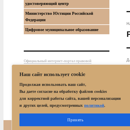
удостоверяющий центр
Министерство Юстиции Российской
Федерации
Н
Цифровое муниципальное образование
П
з
Д
Официальный интернет-портал правовой
информации
С
Наш сайт использует cookie
з
Продолжая использовать наш сайт,
Вы даете согласие на обработку файлов cookies
для корректной работы сайта, вашей персонализации
и других целей, предусмотренных
политикой
.
Принять
Центр государственных 