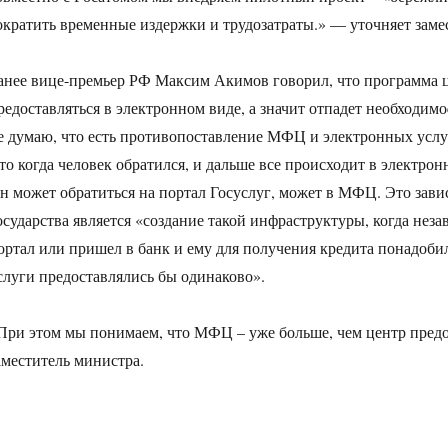
ократить временные издержки и трудозатраты.» — уточняет заме
анее вице-премьер РФ Максим Акимов говорил, что программа 
редоставляться в электронном виде, а значит отпадет необходи
е думаю, что есть противопоставление МФЦ и электронных услуг.
то когда человек обратился, и дальше все происходит в электрон
н может обратиться на портал Госуслуг, может в МФЦ. Это завис
осударства является «создание такой инфраструктуры, когда нез
ортал или пришел в банк и ему для получения кредита понадоб
слуги предоставлялись бы одинаково».
При этом мы понимаем, что МФЦ – уже больше, чем центр предо
аместитель министра.