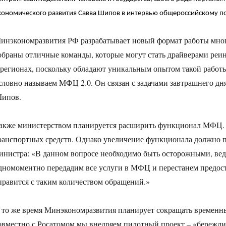
кономического развития Савва Шипов в интервью общероссийскому п
инэкономразвития РФ разрабатывает новый формат работы мн
обраны отличные команды, которые могут стать драйверами ре
 регионах, поскольку обладают уникальным опытом такой работ
словно называем МФЦ 2.0. Он связан с задачами завтрашнего д
ипов.
акже министерством планируется расширить функционал МФЦ. Н
ранспортных средств. Однако увеличение функционала должно п
инистра: «В данном вопросе необходимо быть осторожными, вед
дномоментно передадим все услуги в МФЦ и перестанем предост
правится с таким количеством обращений.»
 то же время Минэкономразвития планирует сокращать временны
овместно с Росатомом мы внедряем пилотный проект – «бережли