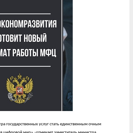
тра государственных услуг стать единственным очным
м в цифровой мир»,-отмечает заместитель министра