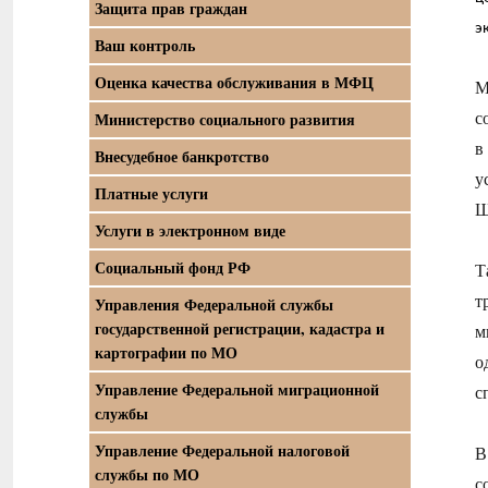
Защита прав граждан
э
Ваш контроль
Оценка качества обслуживания в МФЦ
М
с
Министерство социального развития
в
Внесудебное банкротство
у
Платные услуги
Ш
Услуги в электронном виде
Социальный фонд РФ
Т
т
Управления Федеральной службы
государственной регистрации, кадастра и
м
картографии по МО
о
Управление Федеральной миграционной
с
службы
Управление Федеральной налоговой
В
службы по МО
с