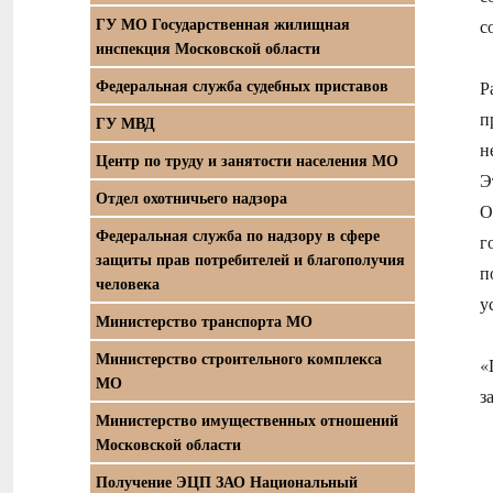
ГУ МО Государственная жилищная
с
инспекция Московской области
Федеральная служба судебных приставов
Р
п
ГУ МВД
н
Центр по труду и занятости населения МО
Э
Отдел охотничьего надзора
О
Федеральная служба по надзору в сфере
г
защиты прав потребителей и благополучия
п
человека
у
Министерство транспорта МО
Министерство строительного комплекса
«
МО
з
Министерство имущественных отношений
Московской области
Получение ЭЦП ЗАО Национальный