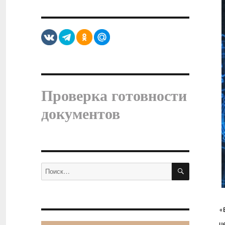
Проверка готовности
документов
ПОИСК
Искать:
«
ц