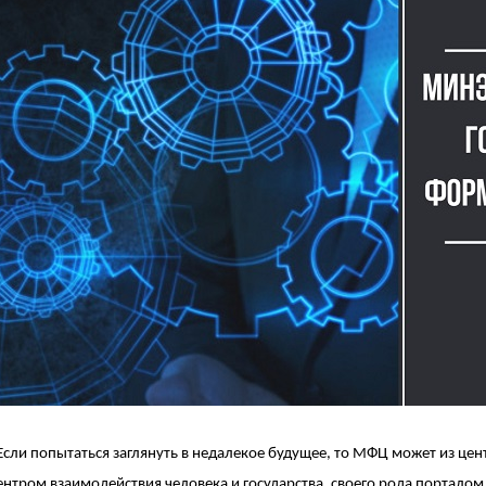
Если попытаться заглянуть в недалекое будущее, то МФЦ может из цен
ентром взаимодействия человека и государства, своего рода портало