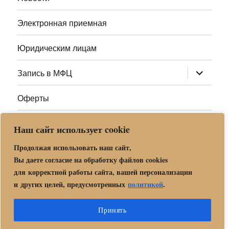
Электронная приемная
Юридическим лицам
раскрыт
Запись в МФЦ
дочернее
меню
Оферты
Полезные ссылки
Наш сайт использует cookie
Адреса МФЦ МО
Продолжая использовать наш сайт,
Вы даете согласие на обработку файлов cookies
для корректной работы сайта, вашей персонализации
Центр государственных и муниципальных услуг «Мои
и других целей, предусмотренных
политикой
.
документы» в г. о. Орехово-Зуево
Политика обработки и защиты персональных данных в «МБУ
Принять
МФЦ Орехово-Зуевского городского округа Московской области»