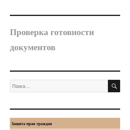
Проверка готовности
документов
ПО
Искать:
Защита прав граждан