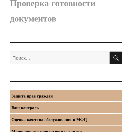
Проверка готовности
документов
ПО
Искать:
Защита прав граждан
Ваш контроль
Оценка качества обслуживания в МФЦ
Министерство социального развития