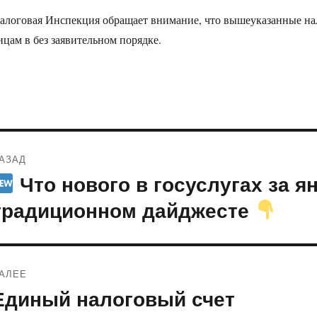
алоговая Инспекция обращает внимание, что вышеуказанные н
ицам в без заявительном порядке.
Навигация
АЗАД
по
Что нового в госуслугах за я
редыдущая
апись:
записям
традиционном дайджесте
АЛЕЕ
Единый налоговый счет
ледующая
апись: