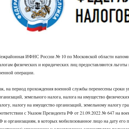
ежрайонная ИФНС России № 10 по Московской области напомин
алогам физических и юридических лиц предоставляются льготы
оенной операции.
ак, на период прохождения военной службы перенесены сроки у
рганизаций, земельного налога, налога на имущество физически
алогу, налогу на имущество организаций, земельному налогу г
оответствии с Указом Президента РФ от 21.09.2022 № 647 на в
Ф и организациям, в которых мобилизованное лицо на дату его
участником) организации и одновременно осуществляло полномо