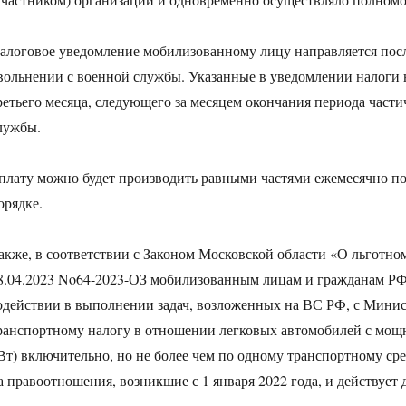
алоговое уведомление мобилизованному лицу направляется пос
вольнении с военной службы. Указанные в уведомлении налоги н
ретьего месяца, следующего за месяцем окончания периода част
лужбы.
плату можно будет производить равными частями ежемесячно по
орядке.
акже, в соответствии с Законом Московской области «О льготно
8.04.2023 No64-2023-ОЗ мобилизованным лицам и гражданам РФ
одействии в выполнении задач, возложенных на ВС РФ, с Минис
ранспортному налогу в отношении легковых автомобилей с мощн
Вт) включительно, но не более чем по одному транспортному сре
а правоотношения, возникшие с 1 января 2022 года, и действует д