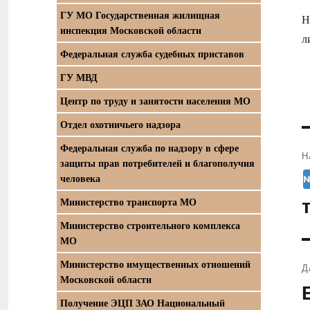
ГУ МО Государственная жилищная
Н
инспекция Московской области
л
Федеральная служба судебных приставов
ГУ МВД
Центр по труду и занятости населения МО
Отдел охотничьего надзора
Федеральная служба по надзору в сфере
Н
защиты прав потребителей и благополучия
П
человека
з
Министерство транспорта МО
Министерство строительного комплекса
МО
Министерство имущественных отношений
Д
Московской области
С
Получение ЭЦП ЗАО Национальный
з