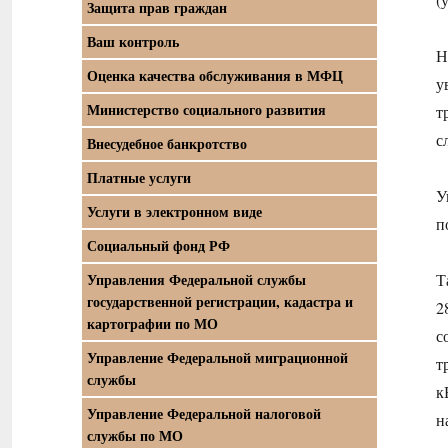
Защита прав граждан
Ваш контроль
Н
Оценка качества обслуживания в МФЦ
у
Министерство социального развития
т
с
Внесудебное банкротство
Платные услуги
У
Услуги в электронном виде
п
Социальный фонд РФ
Т
Управления Федеральной службы
государственной регистрации, кадастра и
2
картографии по МО
с
Управление Федеральной миграционной
т
службы
к
Управление Федеральной налоговой
н
службы по МО