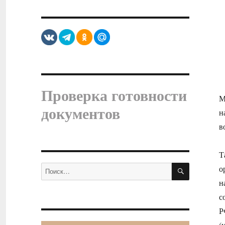
Проверка готовности
М
документов
н
в
Т
ПОИСК
Искать:
о
н
с
Р
(