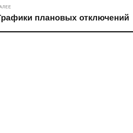
АЛЕЕ
Графики плановых отключений
ледующая
апись: