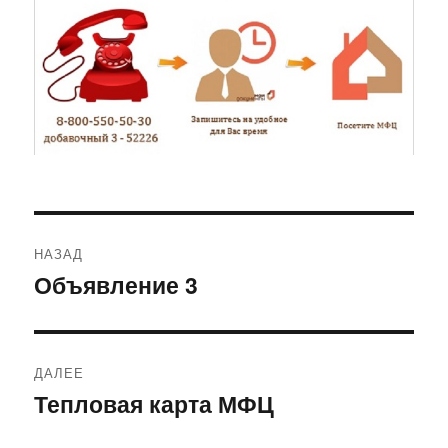
Навигация
НАЗАД
по
Объявление 3
Предыдущая
запись:
записям
ДАЛЕЕ
Тепловая карта МФЦ
Следующая
запись: