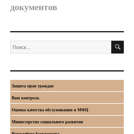
документов
ПО
Искать:
Защита прав граждан
Ваш контроль
Оценка качества обслуживания в МФЦ
Министерство социального развития
Внесудебное банкротство