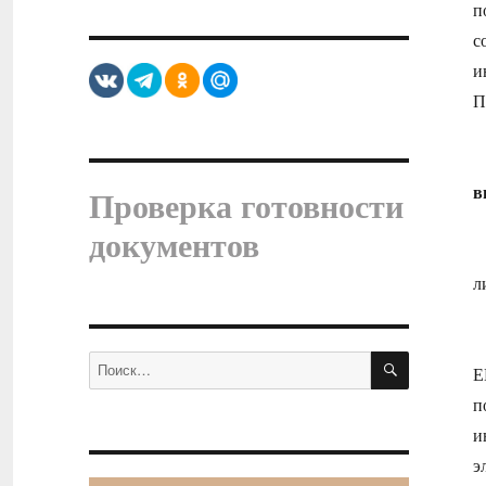
п
с
и
П
в
Проверка готовности
документов
л
ПОИСК
Искать:
Е
п
и
э