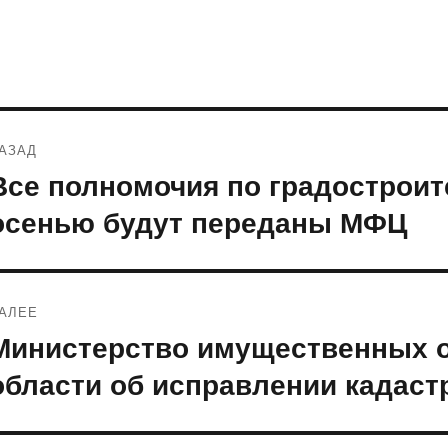
Навигация
АЗАД
по
Все полномочия по градострои
редыдущая
апись:
записям
осенью будут переданы МФЦ
АЛЕЕ
Министерство имущественных 
ледующая
апись:
области об исправлении кадаст