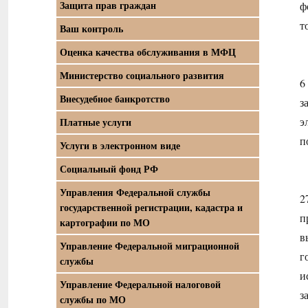
Защита прав граждан
ф
т
Ваш контроль
Оценка качества обслуживания в МФЦ
Министерство социального развития
6
Внесудебное банкротство
з
э
Платные услуги
п
Услуги в электронном виде
Социальный фонд РФ
Управления Федеральной службы
2
государственной регистрации, кадастра и
п
картографии по МО
в
Управление Федеральной миграционной
г
службы
и
Управление Федеральной налоговой
з
службы по МО