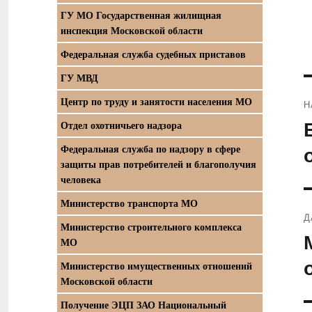
ГУ МО Государственная жилищная
инспекция Московской области
Федеральная служба судебных приставов
ГУ МВД
Центр по труду и занятости населения МО
Н
П
Отдел охотничьего надзора
з
Федеральная служба по надзору в сфере
защиты прав потребителей и благополучия
человека
Министерство транспорта МО
Д
Министерство строительного комплекса
С
МО
з
Министерство имущественных отношений
Московской области
Получение ЭЦП ЗАО Национальный