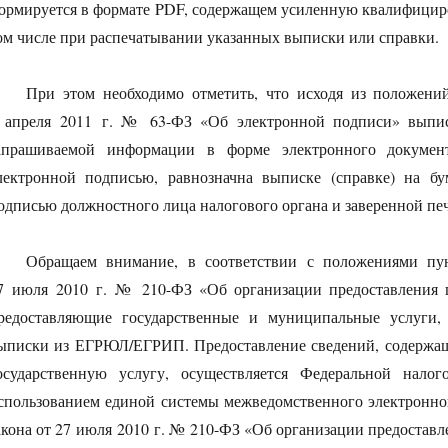
ормируется в формате PDF, содержащем усиленную квалифициро
ом числе при распечатывании указанных выписки или справки.
При этом необходимо отметить, что исходя из положений
 апреля 2011 г. № 63-ФЗ «Об электронной подписи» выпи
апрашиваемой информации в форме электронного документ
лектронной подписью, равнозначна выписке (справке) на б
одписью должностного лица налогового органа и заверенной пе
Обращаем внимание, в соответствии с положениями пун
7 июля 2010 г. № 210-ФЗ «Об организации предоставления 
редоставляющие государственные и муниципальные услуги, 
ыписки из ЕГРЮЛ/ЕГРИП. Предоставление сведений, содержа
осударственную услугу, осуществляется Федеральной нало
спользованием единой системы межведомственного электронного
акона от 27 июля 2010 г. № 210-ФЗ «Об организации предостав