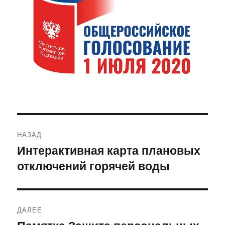
Навигация
НАЗАД
по
Интерактивная карта плановых
Предыдущая
отключений горячей воды
запись:
записям
ДАЛЕЕ
Следующая