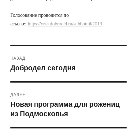
Голосование проводится по
ссылке:
https://vote.dobrodel.ru/subbotnik2019
Навигация
НАЗАД
по
Добродел сегодня
Предыдущая
запись:
записям
ДАЛЕЕ
Новая программа для рожениц
Следующая
из Подмосковья
запись: