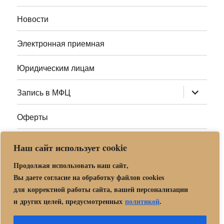
меню
Новости
Электронная приемная
Юридическим лицам
раскрыт
Запись в МФЦ
дочернее
меню
Оферты
Полезные ссылки
Наш сайт использует cookie
Адреса МФЦ МО
Продолжая использовать наш сайт,
Вы даете согласие на обработку файлов cookies
для корректной работы сайта, вашей персонализации
Центр государственных и муниципальных услуг «Мои
и других целей, предусмотренных
политикой
.
документы» в г. о. Орехово-Зуево
Политика обработки и защиты персональных данных в «МБУ