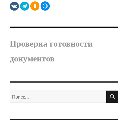
Проверка готовности
документов
ПО
Искать: