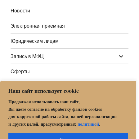
меню
Новости
Электронная приемная
Юридическим лицам
раскрыт
Запись в МФЦ
дочернее
меню
Оферты
Полезные ссылки
Наш сайт использует cookie
Адреса МФЦ МО
Продолжая использовать наш сайт,
Вы даете согласие на обработку файлов cookies
для корректной работы сайта, вашей персонализации
Центр государственных и муниципальных услуг «Мои
и других целей, предусмотренных
политикой
.
документы» в г. о. Орехово-Зуево
Политика обработки и защиты персональных данных в «МБУ