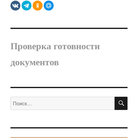
Проверка готовности
документов
ПО
Искать: