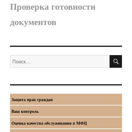
Проверка готовности
документов
ПО
Искать:
Защита прав граждан
Ваш контроль
Оценка качества обслуживания в МФЦ