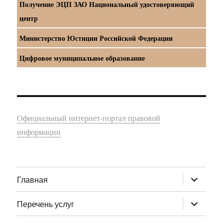
Получение ЭЦП ЗАО Национальный удостоверяющий
центр
Министерство Юстиции Российской Федерации
Цифровое муниципальное образование
Официальный интернет-портал правовой
информации
раскрыт
Главная
дочернее
меню
раскрыт
Перечень услуг
дочернее
меню