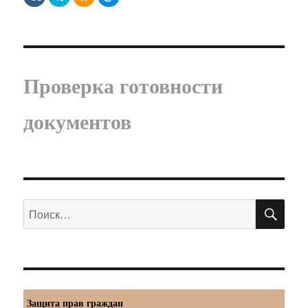
Проверка готовности
документов
ПО
Искать:
Защита прав граждан