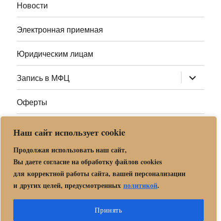
Новости
Электронная приемная
Юридическим лицам
раскрыт
Запись в МФЦ
дочернее
меню
Оферты
Полезные ссылки
Наш сайт использует cookie
Адреса МФЦ МО
Продолжая использовать наш сайт,
Вы даете согласие на обработку файлов cookies
для корректной работы сайта, вашей персонализации
Центр государственных и муниципальных услуг «Мои
и других целей, предусмотренных
политикой
.
документы» в г. о. Орехово-Зуево
Политика обработки и защиты персональных данных в «МБУ
Принять
МФЦ Орехово-Зуевского городского округа Московской области»