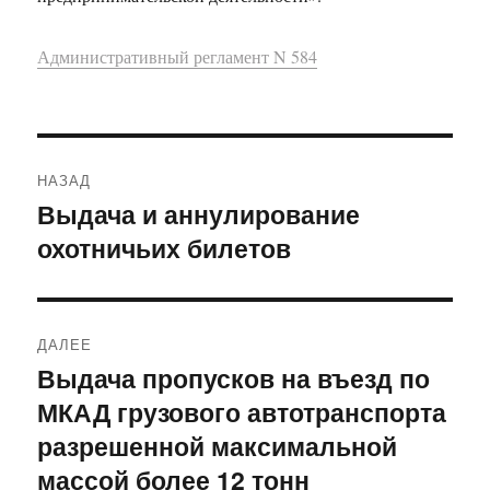
Административный регламент N 584
Навигация
НАЗАД
по
Выдача и аннулирование
Предыдущая
охотничьих билетов
запись:
записям
ДАЛЕЕ
Выдача пропусков на въезд по
Следующая
МКАД грузового автотранспорта
запись:
разрешенной максимальной
массой более 12 тонн