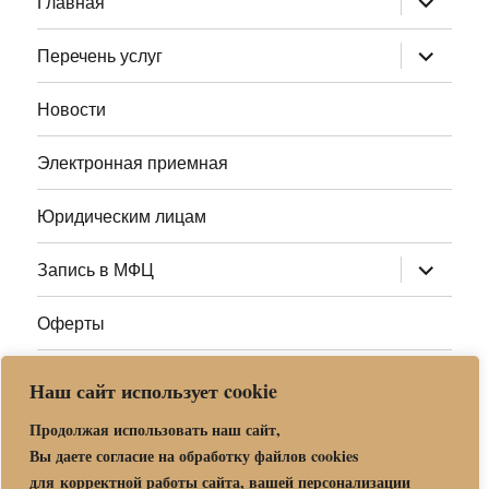
Главная
дочернее
меню
раскрыт
Перечень услуг
дочернее
меню
Новости
Электронная приемная
Юридическим лицам
раскрыт
Запись в МФЦ
дочернее
меню
Оферты
Полезные ссылки
Наш сайт использует cookie
Адреса МФЦ МО
Продолжая использовать наш сайт,
Вы даете согласие на обработку файлов cookies
для корректной работы сайта, вашей персонализации