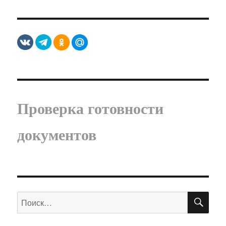
Проверка готовности
документов
ПО
Искать: