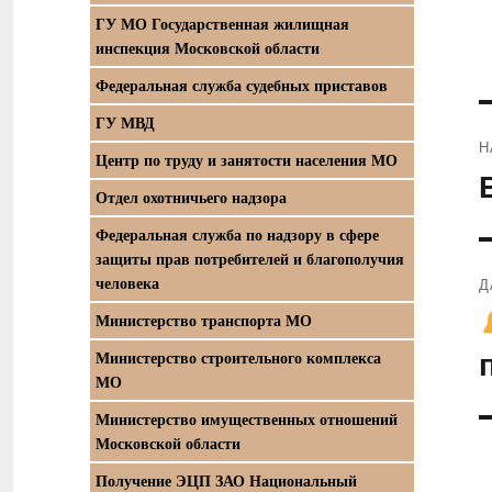
ГУ МО Государственная жилищная
инспекция Московской области
Федеральная служба судебных приставов
ГУ МВД
Н
Центр по труду и занятости населения МО
П
Отдел охотничьего надзора
з
Федеральная служба по надзору в сфере
защиты прав потребителей и благополучия
человека
Д
С
Министерство транспорта МО
з
Министерство строительного комплекса
МО
Министерство имущественных отношений
Московской области
Получение ЭЦП ЗАО Национальный