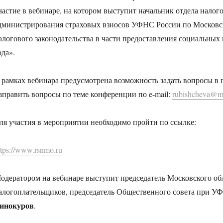
частие в вебинаре, на котором выступит начальник отдела нало
дминистрирования страховых взносов УФНС России по Московс
алогового законодательства в части предоставления социальных 
ода».
 рамках вебинара предусмотрена возможность задать вопросы в 
аправить вопросы по теме конференции по e-mail:
rubishcheva@m
ля участия в мероприятии необходимо пройти по ссылке:
ttps://www.rsnmo.ru
одератором на вебинаре выступит председатель Московского об
алогоплательщиков, председатель Общественного совета при У
инокуров
.