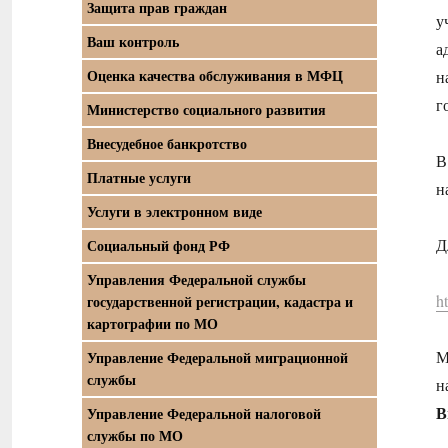
Защита прав граждан
у
Ваш контроль
а
Оценка качества обслуживания в МФЦ
н
г
Министерство социального развития
Внесудебное банкротство
В
Платные услуги
н
Услуги в электронном виде
Д
Социальный фонд РФ
Управления Федеральной службы
h
государственной регистрации, кадастра и
картографии по МО
М
Управление Федеральной миграционной
службы
н
В
Управление Федеральной налоговой
службы по МО