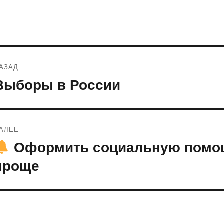
Навигация
АЗАД
по
Выборы в России
редыдущая
апись:
записям
АЛЕЕ
Оформить социальную помощ
ледующая
апись:
проще