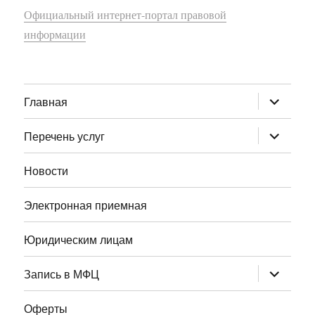
Официальный интернет-портал правовой
информации
раскрыт
Главная
дочернее
меню
раскрыт
Перечень услуг
дочернее
меню
Новости
Электронная приемная
Юридическим лицам
раскрыт
Запись в МФЦ
дочернее
меню
Оферты