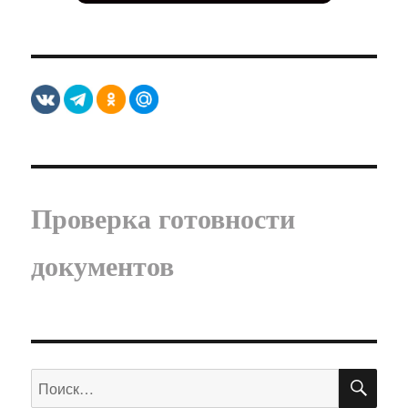
Проверка готовности
документов
ПО
Искать: