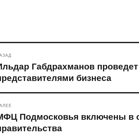
Навигация
АЗАД
по
Ильдар Габдрахманов проведет 
редыдущая
апись:
записям
представителями бизнеса
АЛЕЕ
МФЦ Подмосковья включены в с
ледующая
апись:
правительства