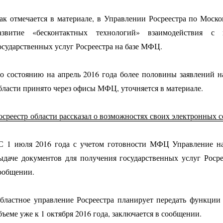
ак отмечается в материале, в Управлении Росреестра по Моск
азвитие «бесконтактных технологий» взаимодействия с
осударственных услуг Росреестра на базе МФЦ.
о состоянию на апрель 2016 года более половины заявлений н
бласти принято через офисы МФЦ, уточняется в материале.
осреестр области рассказал о возможностях своих электронных 
С 1 июля 2016 года с учетом готовности МФЦ Управление н
ыдаче документов для получения государственных услуг Роср
ообщении.
бластное управление Росреестра планирует передать функци
бъеме уже к 1 октября 2016 года, заключается в сообщении.