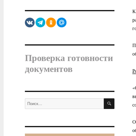
К
р
г
П
о
Проверка готовности
документов
Р
«
в
ПОИСК
Искать:
с
О
о