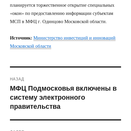
планируется торжественное открытие специальных
«окон» по предоставлению информации субъектам
МСП в МФЦ г. Одинцово Московской области.
Источник:
Министерство инвестиций и инноваций
Московской области
Навигация
НАЗАД
по
МФЦ Подмосковья включены в
Предыдущая
систему электронного
запись:
записям
правительства