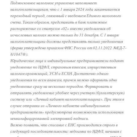
Подмосковное налоговое управление напоминает
налогоплательщикам, что с 1 января 2024 года заканчивается
переходный период, связанный с введением Единого налогового
счета. Таким образом, представить в банк платежное
распоряжение со статусом «02» вместо уведомления об
исчисленных налогах можно только до 31 декабря. С 1 января
налогоплательщики должны представлять только уведомления
(форма утверждена приказом ФНС России от 02.11.2022 №ЕД-7-
8/1047@).
Юридические лица и индивидуальные предприниматели подают
уведомление по НДФЛ, страховым взносам, имущественным
налогам организаций, УСН и ЕСХН. Достаточно одного
уведомления по всем авансам, причем можно оформить одно
уведомление сразу на несколько периодов. Формировать и
отправлять уведомление удобнее через учетную (бухгалтерскую)
систему или «Личный кабинет налогоплательщика». При этом в
случае отправки из «Личного кабинета индивидуального
предпринимателя» предусмотрена возможность использования
неквалифицированной электронной подписи.
Важно помнить, что списание с ЕНС производится строго в
следующей последовательности: недоимка по НДФЛ, начиная с