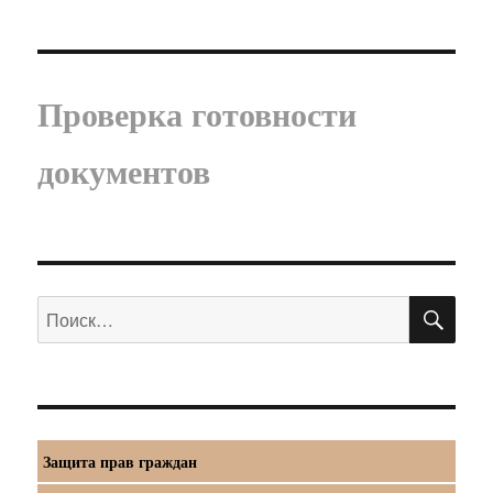
Проверка готовности
документов
ПО
Искать:
Защита прав граждан