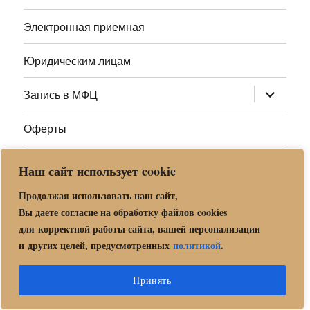
Электронная приемная
Юридическим лицам
раскрыт
Запись в МФЦ
дочернее
меню
Оферты
Полезные ссылки
Наш сайт использует cookie
Адреса МФЦ МО
Продолжая использовать наш сайт,
Вы даете согласие на обработку файлов cookies
для корректной работы сайта, вашей персонализации
Центр государственных и муниципальных услуг «Мои
и других целей, предусмотренных
политикой
.
документы» в г. о. Орехово-Зуево
Политика обработки и защиты персональных данных в «МБУ
Принять
МФЦ Орехово-Зуевского городского округа Московской области»