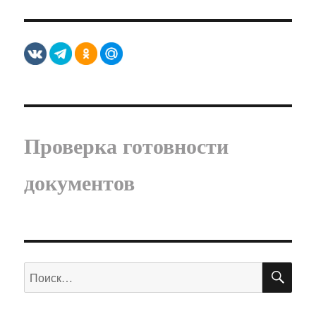
Проверка готовности
документов
ПО
Искать: