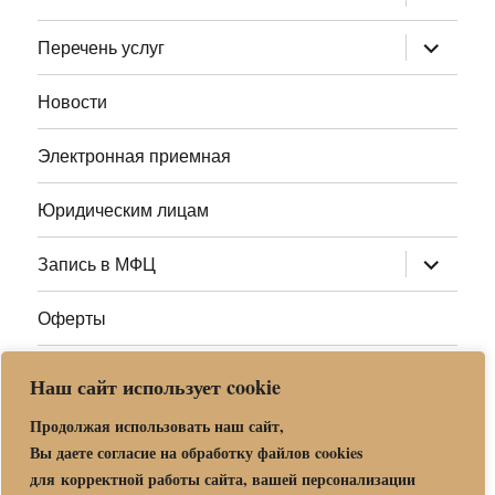
дочернее
меню
раскрыт
Перечень услуг
дочернее
меню
Новости
Электронная приемная
Юридическим лицам
раскрыт
Запись в МФЦ
дочернее
меню
Оферты
Полезные ссылки
Наш сайт использует cookie
Адреса МФЦ МО
Продолжая использовать наш сайт,
Вы даете согласие на обработку файлов cookies
для корректной работы сайта, вашей персонализации