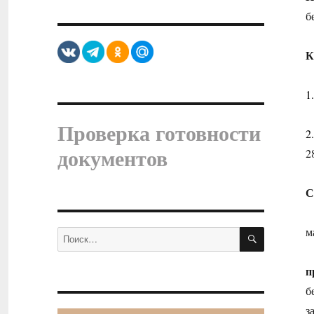
б
К
1
Проверка готовности
2
документов
2
С
ПОИСК
м
Искать:
п
б
з