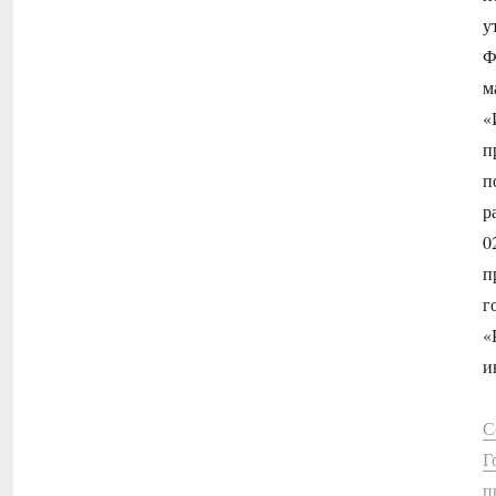
у
Ф
м
«
п
п
р
0
п
г
«
и
С
Г
п