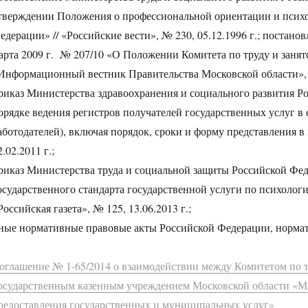
тверждении Положения о профессиональной ориентации и психо
едерации» // «Российские вести», № 230, 05.12.1996 г.; постано
арта 2009 г. № 207/10 «О Положении Комитета по труду и занято
Информационный вестник Правительства Московской области», №
риказ Министерства здравоохранения и социального развития Р
орядке ведения регистров получателей государственных услуг в 
аботодателей), включая порядок, сроки и форму представления в 
2.02.2011 г.;
риказ Министерства труда и социальной защиты Российской Фед
осударственного стандарта государственной услуги по психолог
Российская газета», № 125, 13.06.2013 г.;
ные нормативные правовые акты Российской Федерации, нормат
оглашение № 1-65/2014 о взаимодействии между Комитетом по т
осударственным казенным учреждением Московской области «М
редоставления государственных и муниципальных услуг»