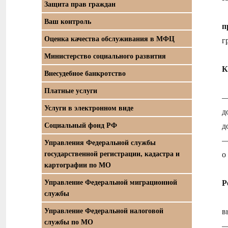
Защита прав граждан
Ваш контроль
п
Оценка качества обслуживания в МФЦ
г
Министерство социального развития
К
Внесудебное банкротство
Платные услуги
—
Услуги в электронном виде
д
Социальный фонд РФ
д
—
Управления Федеральной службы
государственной регистрации, кадастра и
о
картографии по МО
Управление Федеральной миграционной
Р
службы
Управление Федеральной налоговой
в
службы по МО
—