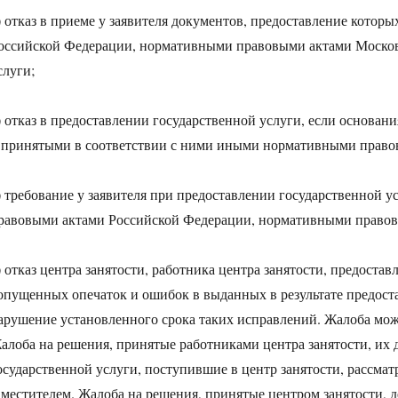
) отказ в приеме у заявителя документов, предоставление кот
оссийской Федерации, нормативными правовыми актами Московс
слуги;
) отказ в предоставлении государственной услуги, если основан
 принятыми в соответствии с ними иными нормативными право
) требование у заявителя при предоставлении государственной 
равовыми актами Российской Федерации, нормативными правов
) отказ центра занятости, работника центра занятости, предост
опущенных опечаток и ошибок в выданных в результате предост
арушение установленного срока таких исправлений. Жалоба може
алоба на решения, принятые работниками центра занятости, их 
осударственной услуги, поступившие в центр занятости, рассмат
аместителем. Жалоба на решения, принятые центром занятости, д