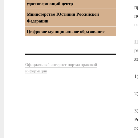
удостоверяющий центр
п
Министерство Юстиции Российской
п
Федерации
г
Цифровое муниципальное образование
П
р
я
Официальный интернет-портал правовой
информации
1
2
3
Р
г