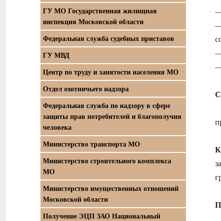
ГУ МО Государственная жилищная
—
инспекция Московской области
—
Федеральная служба судебных приставов
с
—
ГУ МВД
—
Центр по труду и занятости населения МО
Отдел охотничьего надзора
С
Федеральная служба по надзору в сфере
защиты прав потребителей и благополучия
п
человека
Министерство транспорта МО
К
Министерство строительного комплекса
з
МО
г
Министерство имущественных отношений
Московской области
П
Получение ЭЦП ЗАО Национальный