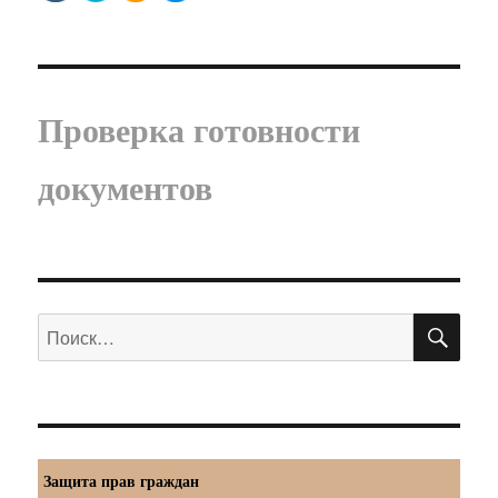
Проверка готовности
документов
ПО
Искать:
Защита прав граждан