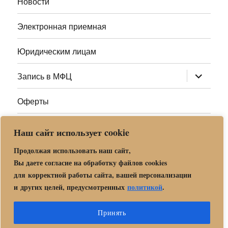
Новости
Электронная приемная
Юридическим лицам
раскрыт
Запись в МФЦ
дочернее
меню
Оферты
Полезные ссылки
Наш сайт использует cookie
Адреса МФЦ МО
Продолжая использовать наш сайт,
Вы даете согласие на обработку файлов cookies
для корректной работы сайта, вашей персонализации
Центр государственных и муниципальных услуг «Мои
и других целей, предусмотренных
политикой
.
документы» в г. о. Орехово-Зуево
Политика обработки и защиты персональных данных в «МБУ
Принять
МФЦ Орехово-Зуевского городского округа Московской области»