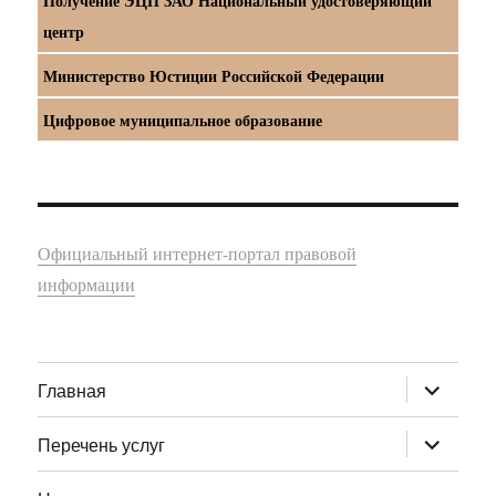
Получение ЭЦП ЗАО Национальный удостоверяющий
центр
Министерство Юстиции Российской Федерации
Цифровое муниципальное образование
Официальный интернет-портал правовой
информации
раскрыт
Главная
дочернее
меню
раскрыт
Перечень услуг
дочернее
меню