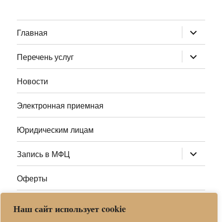
раскрыт
Главная
дочернее
меню
раскрыт
Перечень услуг
дочернее
меню
Новости
Электронная приемная
Юридическим лицам
раскрыт
Запись в МФЦ
дочернее
меню
Оферты
Полезные ссылки
Наш сайт использует cookie