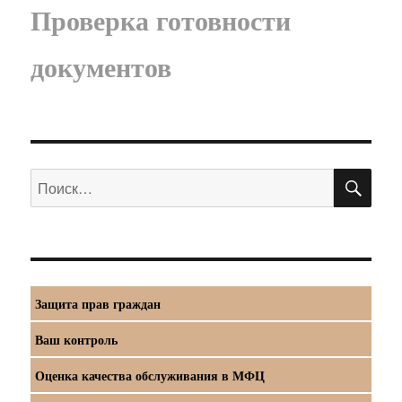
Проверка готовности
документов
ПО
Искать:
Защита прав граждан
Ваш контроль
Оценка качества обслуживания в МФЦ