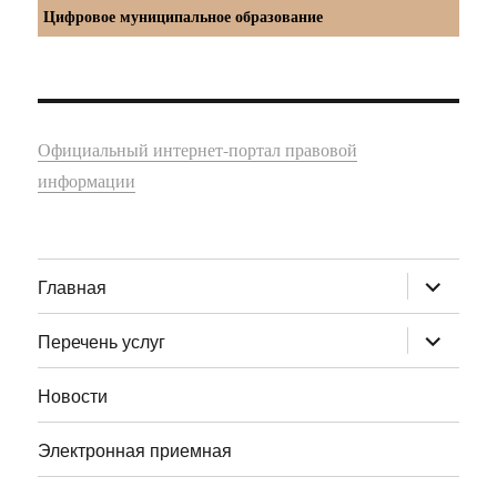
Цифровое муниципальное образование
Официальный интернет-портал правовой
информации
раскрыт
Главная
дочернее
меню
раскрыт
Перечень услуг
дочернее
меню
Новости
Электронная приемная