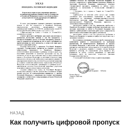
Навигация
НАЗАД
по
Как получить цифровой пропуск
Предыдущая
запись: