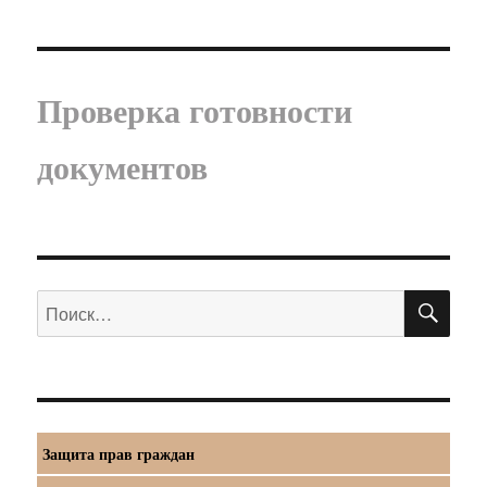
Проверка готовности
документов
ПО
Искать:
Защита прав граждан