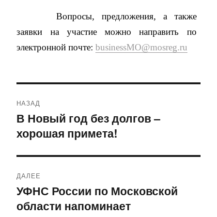
Вопросы, предложения, а также
заявки на участие можно направить по
электронной почте:
businessMO@mosreg.ru
Навигация
НАЗАД
по
В Новый год без долгов –
Предыдущая
хорошая примета!
запись:
записям
ДАЛЕЕ
УФНС России по Московской
Следующая
области напоминает
запись: