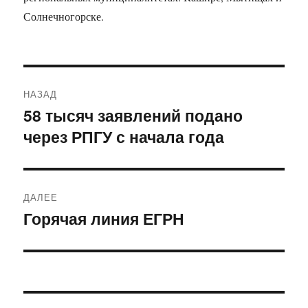
Солнечногорске.
Навигация
НАЗАД
по
58 тысяч заявлений подано
Предыдущая
через РПГУ с начала года
запись:
записям
ДАЛЕЕ
Горячая линия ЕГРН
Следующая
запись: