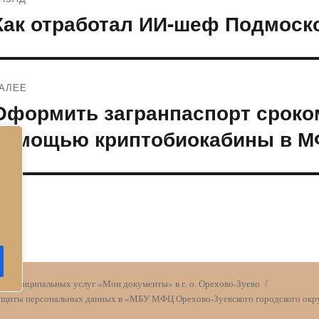
по
Как отработал ИИ-шеф Подмоско
редыдущая
апись:
записям
АЛЕЕ
Оформить загранпаспорт сроком
ледующая
апись:
помощью криптобиокабины в М
и муниципальных услуг «Мои документы» в г. о. Орехово-Зуево
защиты персональных данных в «МБУ МФЦ Орехово-Зуевского городского окру