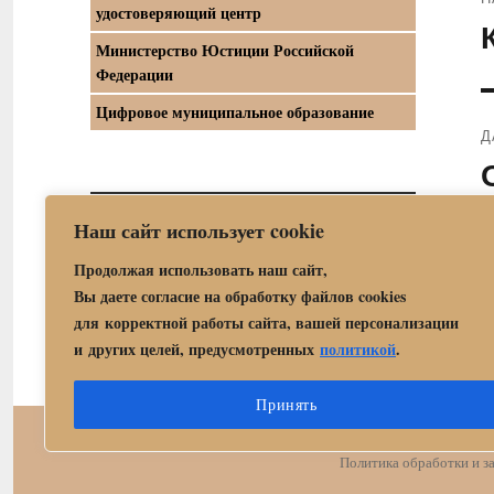
удостоверяющий центр
П
Министерство Юстиции Российской
з
Федерации
Цифровое муниципальное образование
Д
С
з
Наш сайт использует cookie
Официальный интернет-портал правовой
информации
Продолжая использовать наш сайт,
Вы даете согласие на обработку файлов cookies
для корректной работы сайта, вашей персонализации
и других целей, предусмотренных
политикой
.
Принять
Центр государственных 
Политика обработки и 