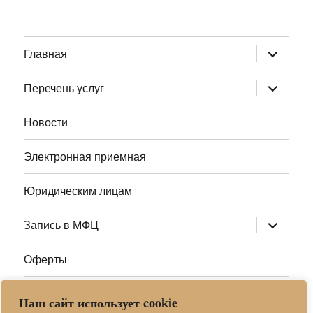
раскрыт
Главная
дочернее
меню
раскрыт
Перечень услуг
дочернее
меню
Новости
Электронная приемная
Юридическим лицам
раскрыт
Запись в МФЦ
дочернее
меню
Оферты
Полезные ссылки
Наш сайт использует cookie