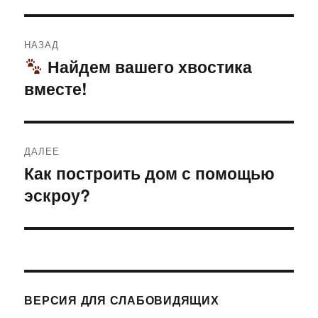
Навигация
НАЗАД
по
Найдем вашего хвостика
Предыдущая
вместе!
запись:
записям
ДАЛЕЕ
Как построить дом с помощью
Следующая
эскроу?
запись:
ВЕРСИЯ ДЛЯ СЛАБОВИДЯЩИХ