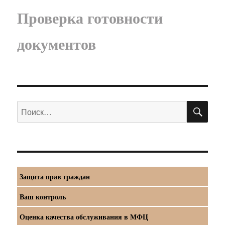
Проверка готовности
документов
ПО
Искать:
Защита прав граждан
Ваш контроль
Оценка качества обслуживания в МФЦ