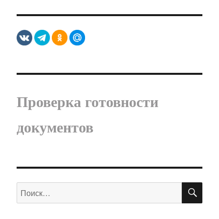
Проверка готовности
документов
ПО
Искать: