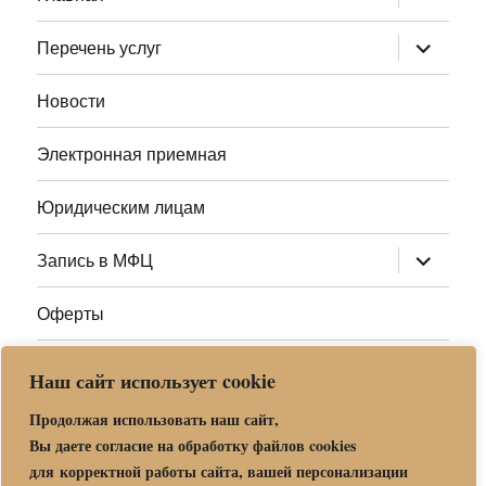
дочернее
меню
раскрыт
Перечень услуг
дочернее
меню
Новости
Электронная приемная
Юридическим лицам
раскрыт
Запись в МФЦ
дочернее
меню
Оферты
Полезные ссылки
Наш сайт использует cookie
Адреса МФЦ МО
Продолжая использовать наш сайт,
Вы даете согласие на обработку файлов cookies
для корректной работы сайта, вашей персонализации