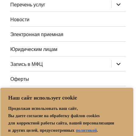
раскрыт
Перечень услуг
дочернее
меню
Новости
Электронная приемная
Юридическим лицам
раскрыт
Запись в МФЦ
дочернее
меню
Оферты
Полезные ссылки
Наш сайт использует cookie
Адреса МФЦ МО
Продолжая использовать наш сайт,
Вы даете согласие на обработку файлов cookies
для корректной работы сайта, вашей персонализации
Центр государственных и муниципальных услуг «Мои
и других целей, предусмотренных
политикой
.
документы» в г. о. Орехово-Зуево