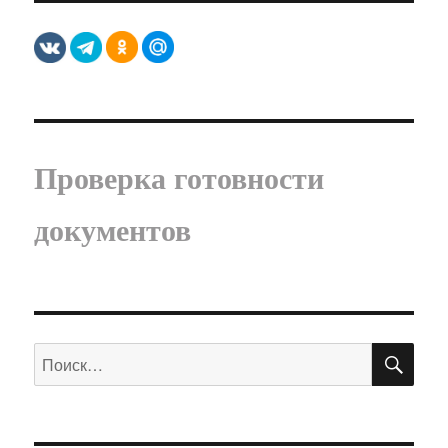
Проверка готовности
документов
ПО
Искать: