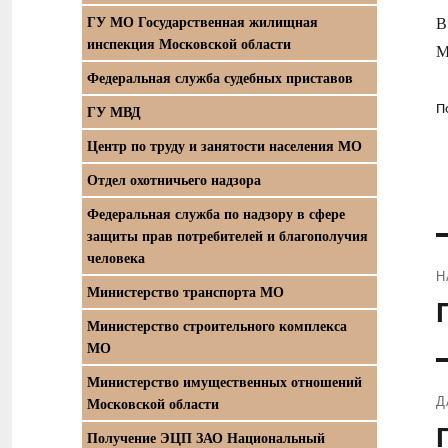
ГУ МО Государственная жилищная
В
инспекция Московской области
М
Федеральная служба судебных приставов
ГУ МВД
П
Центр по труду и занятости населения МО
Отдел охотничьего надзора
Федеральная служба по надзору в сфере
защиты прав потребителей и благополучия
человека
Н
Министерство транспорта МО
П
Министерство строительного комплекса
з
МО
Министерство имущественных отношений
Д
Московской области
С
Получение ЭЦП ЗАО Национальный