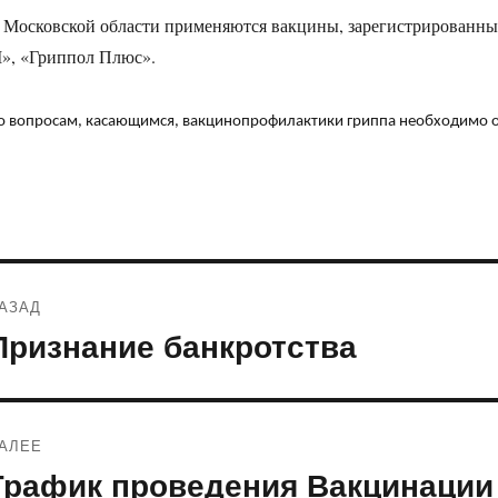
 Московской области применяются вакцины, зарегистрированны
», «Гриппол Плюс».
о вопросам, касающимся, вакцинопрофилактики гриппа необходимо о
Навигация
АЗАД
по
Признание банкротства
редыдущая
апись:
записям
АЛЕЕ
График проведения Вакцинации 
ледующая