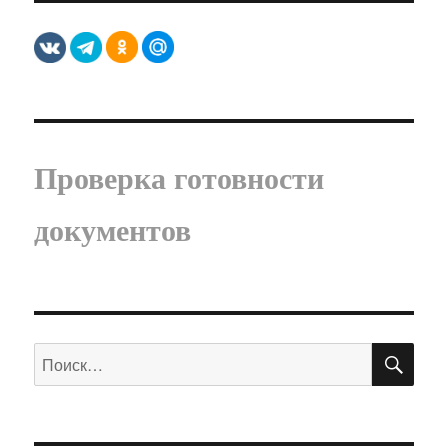
Проверка готовности
документов
ПО
Искать: