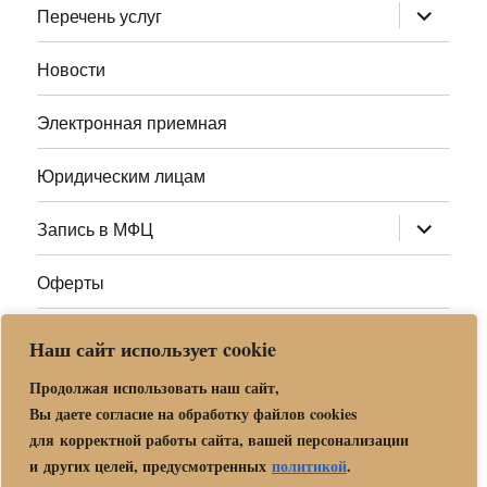
раскрыт
Перечень услуг
дочернее
меню
Новости
Электронная приемная
Юридическим лицам
раскрыт
Запись в МФЦ
дочернее
меню
Оферты
Полезные ссылки
Наш сайт использует cookie
Адреса МФЦ МО
Продолжая использовать наш сайт,
Вы даете согласие на обработку файлов cookies
для корректной работы сайта, вашей персонализации
Центр государственных и муниципальных услуг «Мои
и других целей, предусмотренных
политикой
.
документы» в г. о. Орехово-Зуево