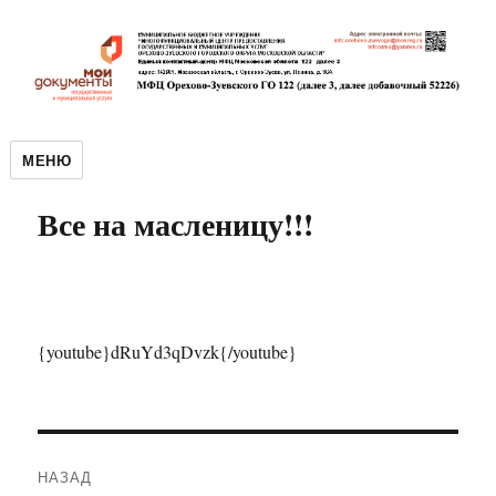
МЕНЮ
Все на масленицу!!!
{youtube}dRuYd3qDvzk{/youtube}
Навигация
НАЗАД