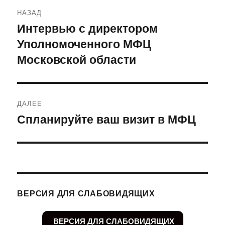
Навигация
НАЗАД
по
Интервью с директором
Предыдущая
Уполномоченного МФЦ
запись:
записям
Московской области
ДАЛЕЕ
Спланируйте ваш визит в МФЦ
Следующая
запись:
ВЕРСИЯ ДЛЯ СЛАБОВИДЯЩИХ
ВЕРСИЯ ДЛЯ СЛАБОВИДЯЩИХ